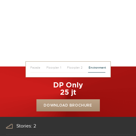
Facade
Floorplan 1
Floorplan 2
Environment
DP Only
25 jt
DOWNLOAD BROCHURE
Stories: 2