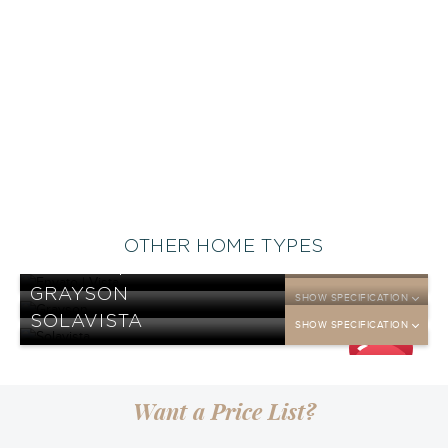
OTHER HOME TYPES
ENVATO | VISTA
SHOW SPECIFICATION
GRAYSON
SHOW SPECIFICATION
DP
SOLAVISTA
25
SHOW SPECIFICATION
jt
DP
25
jt
DP
25
jt
Want a Price List?