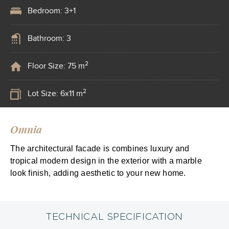
Bedroom: 3+1
Bathroom: 3
2
Floor Size: 75 m
2
Lot Size: 6x11 m
Omnia
The architectural facade is combines luxury and
tropical modern design in the exterior with a marble
look finish, adding aesthetic to your new home.
TECHNICAL SPECIFICATION