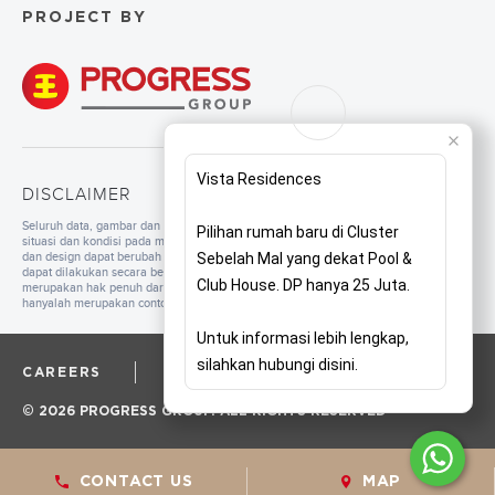
PROJECT BY
Vista Residences
DISCLAIMER
Seluruh data, gambar dan tulisan yang tercantum di dalam website merupakan
Pilihan rumah baru di Cluster
situasi dan kondisi pada masa persiapan. Untuk pengembangan mutu, spesifikasi
dan design dapat berubah sewaktu-waktu tanpa pemberitahuan. Pembangunan
Sebelah Mal yang dekat Pool &
dapat dilakukan secara bertahap sesuai dengan tahapan dan perencanaan yang
Club House. DP hanya 25 Juta.
merupakan hak penuh dari pengembang. Seluruh ilustrasi/foto yang ditampilkan
hanyalah merupakan contoh dan bukan merupakan bagian dari perjanjian jual beli.
Untuk informasi lebih lengkap,
silahkan hubungi disini.
CAREERS
CORPORATE
PRIVACY POLICY
© 2026 PROGRESS GROUP. ALL RIGHTS RESERVED
CONTACT US
MAP