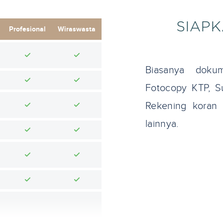
SIAP
Profesional
Wiraswasta
Biasanya dokum
Fotocopy KTP, Su
Rekening koran 
lainnya.