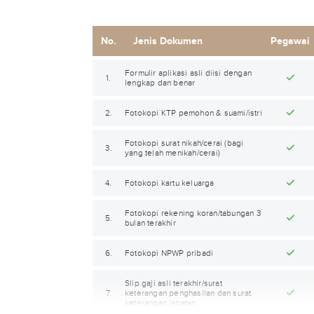
No.
Jenis Dokumen
Pegawai
Formulir aplikasi asli diisi dengan
1.
lengkap dan benar
2.
Fotokopi KTP pemohon & suami/istri
Fotokopi surat nikah/cerai (bagi
3.
yang telah menikah/cerai)
4.
Fotokopi kartu keluarga
Fotokopi rekening koran/tabungan 3
5.
bulan terakhir
6.
Fotokopi NPWP pribadi
Slip gaji asli terakhir/surat
7.
keterangan penghasilan dan surat
keterangan jabatan