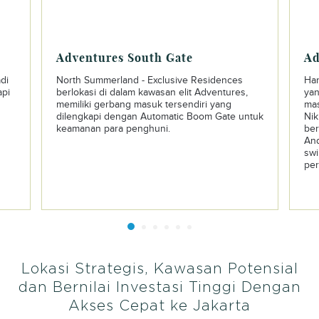
Adventures South Gate
Ad
di
North Summerland - Exclusive Residences
Han
api
berlokasi di dalam kawasan elit Adventures,
yan
memiliki gerbang masuk tersendiri yang
mas
dilengkapi dengan Automatic Boom Gate untuk
Nik
keamanan para penghuni.
ber
And
swi
per
Lokasi Strategis, Kawasan Potensial
dan Bernilai Investasi Tinggi Dengan
Akses Cepat ke Jakarta