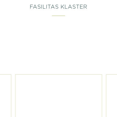
FASILITAS KLASTER
Berlokasi di dalam kawasan elite
Adventures. Kami mengundang
Anda untuk mengunjungi
lingkungan yang sudah
beroperasional.